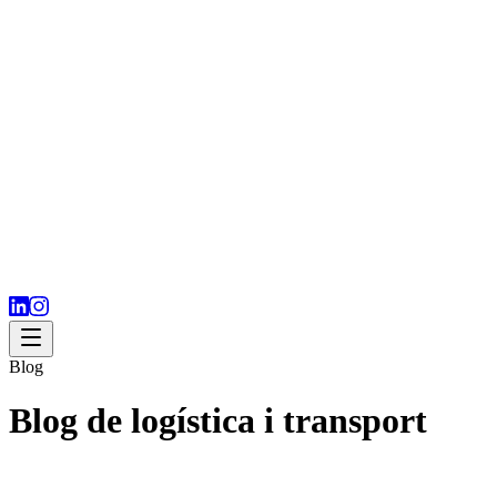
Blog
Blog de logística i transport
Recursos especialitzats per a empreses importadores i exportadores.
Consells pràctics, anàlisis de mercat i tendències del sector.