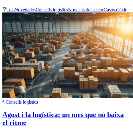
Tots
Novedades
Consells logístics
Novetats del sector
Casos d'èxit
Consells logístics
Agost i la logística: un mes que no baixa
el ritme