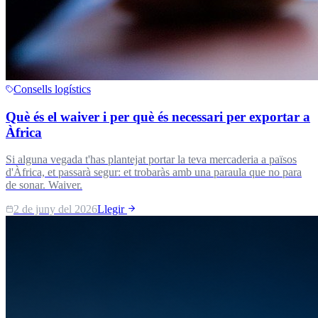
Consells logístics
Què és el waiver i per què és necessari per exportar a
Àfrica
Si alguna vegada t'has plantejat portar la teva mercaderia a països
d'Àfrica, et passarà segur: et trobaràs amb una paraula que no para
de sonar. Waiver.
2 de juny del 2026
Llegir