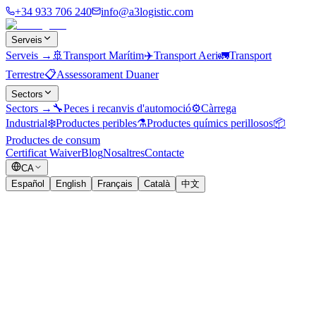
+34 933 706 240
info@a3logistic.com
Serveis
Serveis
→
🚢
Transport Marítim
✈️
Transport Aeri
🚛
Transport
Terrestre
📋
Assessorament Duaner
Sectors
Sectors
→
🔧
Peces i recanvis d'automoció
⚙️
Càrrega
Industrial
❄️
Productes peribles
⚗️
Productes químics perillosos
📦
Productes de consum
Certificat Waiver
Blog
Nosaltres
Contacte
CA
Español
English
Français
Català
中文