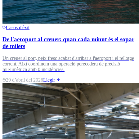
Casos d'èxit
De l'aeroport al creuer: quan cada minut és el sopar
de milers
Un creuer al port, peix fresc acabat d'arribar a l'aeroport i el rellotge
corrent. Així coordinem una operació perecedera de precisió
mil·limètrica amb 0 incidències.
29 d’abril del 2026
Llegir