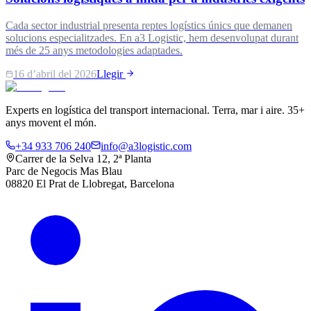
Cada sector industrial presenta reptes logístics únics que demanen
solucions especialitzades. En a3 Logistic, hem desenvolupat durant
més de 25 anys metodologies adaptades.
16 d’abril del 2026
Llegir
Experts en logística del transport internacional. Terra, mar i aire. 35+
anys movent el món.
+34 933 706 240
info@a3logistic.com
Carrer de la Selva 12, 2ª Planta
Parc de Negocis Mas Blau
08820 El Prat de Llobregat, Barcelona