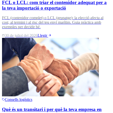
FCL o LCL: com triar el contenidor adequat per a
la teva importació o exportació
FCL (contenidor complet) o LCL (grupatge): la elecció afecta al
cost, al termini i al risc del teu enví marítim. Guia pràctica amb
exemples per decidir bé.
30 de juliol del 2026
Llegir
Consells logístics
Què és un transitari i per què la teva empresa en