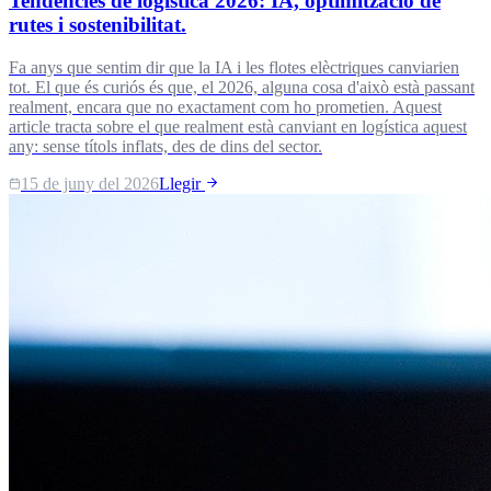
Tendències de logística 2026: IA, optimització de
rutes i sostenibilitat.
Fa anys que sentim dir que la IA i les flotes elèctriques canviarien
tot. El que és curiós és que, el 2026, alguna cosa d'això està passant
realment, encara que no exactament com ho prometien. Aquest
article tracta sobre el que realment està canviant en logística aquest
any: sense títols inflats, des de dins del sector.
15 de juny del 2026
Llegir