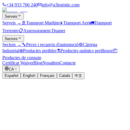
+34 933 706 240
info@a3logistic.com
Serveis
Serveis
→
🚢
Transport Marítim
✈️
Transport Aeri
🚛
Transport
Terrestre
📋
Assessorament Duaner
Sectors
Sectors
→
🔧
Peces i recanvis d'automoció
⚙️
Càrrega
Industrial
❄️
Productes peribles
⚗️
Productes químics perillosos
📦
Productes de consum
Certificat Waiver
Blog
Nosaltres
Contacte
CA
Español
English
Français
Català
中文