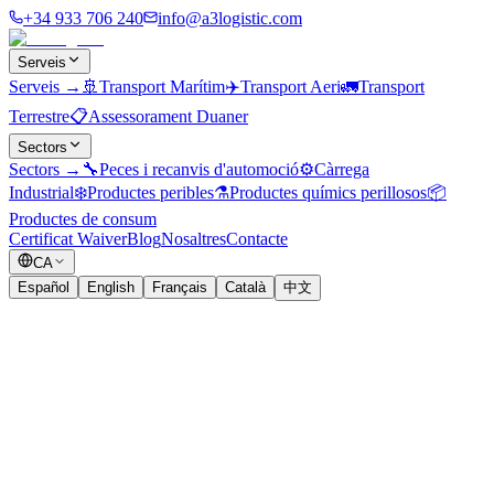
+34 933 706 240
info@a3logistic.com
Serveis
Serveis
→
🚢
Transport Marítim
✈️
Transport Aeri
🚛
Transport
Terrestre
📋
Assessorament Duaner
Sectors
Sectors
→
🔧
Peces i recanvis d'automoció
⚙️
Càrrega
Industrial
❄️
Productes peribles
⚗️
Productes químics perillosos
📦
Productes de consum
Certificat Waiver
Blog
Nosaltres
Contacte
CA
Español
English
Français
Català
中文