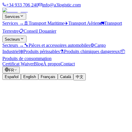
+34 933 706 240
info@a3logistic.com
Services
Services
→
🚢
Transport Maritime
✈️
Transport Aérien
🚛
Transport
Terrestre
📋
Conseil Douanier
Secteurs
Secteurs
→
🔧
Pièces et accessoires automobiles
⚙️
Cargo
Industriel
❄️
Produits périssables
⚗️
Produits chimiques dangereux
📦
Produits de consommation
Certificat Waiver
Blog
À propos
Contact
FR
Español
English
Français
Català
中文