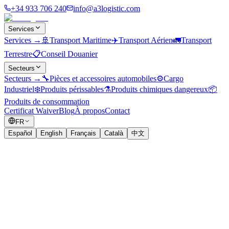
+34 933 706 240
info@a3logistic.com
Services
Services
→
🚢
Transport Maritime
✈️
Transport Aérien
🚛
Transport
Terrestre
📋
Conseil Douanier
Secteurs
Secteurs
→
🔧
Pièces et accessoires automobiles
⚙️
Cargo
Industriel
❄️
Produits périssables
⚗️
Produits chimiques dangereux
📦
Produits de consommation
Certificat Waiver
Blog
À propos
Contact
FR
Español
English
Français
Català
中文