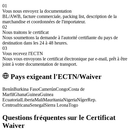
01
Vous nous envoyez la documentation
BL/AWB, facture commerciale, packing list, description de la
marchandise et coordonnées de l'importateur.
02
Nous traitons le certificat
Nous soumettons la demande à l'autorité certifiante du pays de
destination dans les 24 à 48 heures.
03
Vous recevez l'ECTN
Nous vous envoyons le certificat électronique par e-mail, prêt à être
joint à votre documentation de transport.
Pays exigeant l'ECTN/Waiver
Benín
Burkina Faso
Camerún
Congo
Costa de
Marfil
Ghana
Guinea
Guinea
Ecuatorial
Liberia
Mali
Mauritania
Nigeria
Níger
Rep.
Centroafricana
Senegal
Sierra Leona
Togo
Questions fréquentes sur le Certificat
Waiver