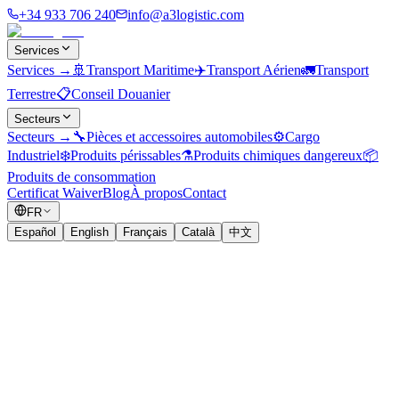
+34 933 706 240
info@a3logistic.com
Services
Services
→
🚢
Transport Maritime
✈️
Transport Aérien
🚛
Transport
Terrestre
📋
Conseil Douanier
Secteurs
Secteurs
→
🔧
Pièces et accessoires automobiles
⚙️
Cargo
Industriel
❄️
Produits périssables
⚗️
Produits chimiques dangereux
📦
Produits de consommation
Certificat Waiver
Blog
À propos
Contact
FR
Español
English
Français
Català
中文