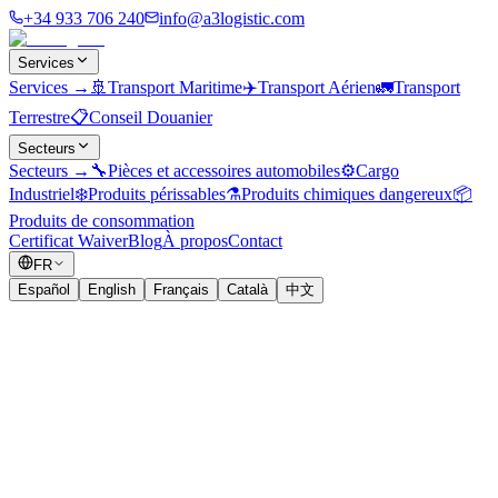
+34 933 706 240
info@a3logistic.com
Services
Services
→
🚢
Transport Maritime
✈️
Transport Aérien
🚛
Transport
Terrestre
📋
Conseil Douanier
Secteurs
Secteurs
→
🔧
Pièces et accessoires automobiles
⚙️
Cargo
Industriel
❄️
Produits périssables
⚗️
Produits chimiques dangereux
📦
Produits de consommation
Certificat Waiver
Blog
À propos
Contact
FR
Español
English
Français
Català
中文