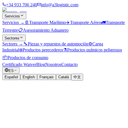
+34 933 706 240
info@a3logistic.com
Servicios
Servicios
→
🚢
Transporte Marítimo
✈️
Transporte Aéreo
🚛
Transporte
Terrestre
📋
Asesoramiento Aduanero
Sectores
Sectores
→
🔧
Piezas y repuestos de automoción
⚙️
Carga
Industrial
❄️
Productos perecederos
⚗️
Productos químicos peligrosos
📦
Productos de consumo
Certificado Waiver
Blog
Nosotros
Contacto
ES
Español
English
Français
Català
中文