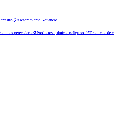
errestre
📋
Asesoramiento Aduanero
roductos perecederos
⚗️
Productos químicos peligrosos
📦
Productos de 