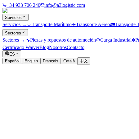
+34 933 706 240
info@a3logistic.com
Servicios
Servicios
→
🚢
Transporte Marítimo
✈️
Transporte Aéreo
🚛
Transporte T
Sectores
Sectores
→
🔧
Piezas y repuestos de automoción
⚙️
Carga Industrial
❄️
P
Certificado Waiver
Blog
Nosotros
Contacto
ES
Español
English
Français
Català
中文