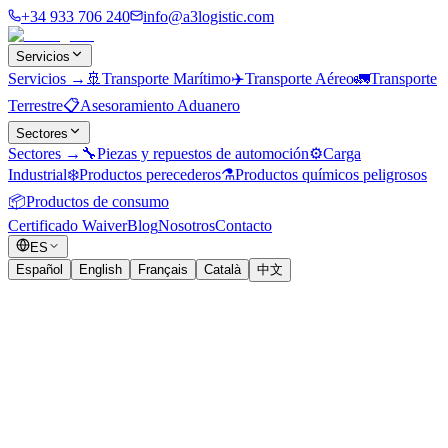
+34 933 706 240
info@a3logistic.com
Servicios
Servicios
→
🚢
Transporte Marítimo
✈️
Transporte Aéreo
🚛
Transporte
Terrestre
📋
Asesoramiento Aduanero
Sectores
Sectores
→
🔧
Piezas y repuestos de automoción
⚙️
Carga
Industrial
❄️
Productos perecederos
⚗️
Productos químicos peligrosos
📦
Productos de consumo
Certificado Waiver
Blog
Nosotros
Contacto
ES
Español
English
Français
Català
中文