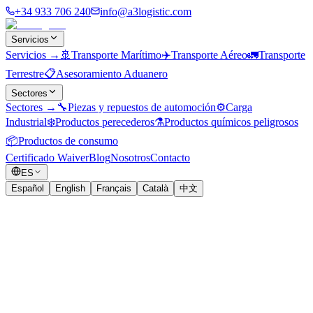
+34 933 706 240
info@a3logistic.com
Servicios
Servicios
→
🚢
Transporte Marítimo
✈️
Transporte Aéreo
🚛
Transporte
Terrestre
📋
Asesoramiento Aduanero
Sectores
Sectores
→
🔧
Piezas y repuestos de automoción
⚙️
Carga
Industrial
❄️
Productos perecederos
⚗️
Productos químicos peligrosos
📦
Productos de consumo
Certificado Waiver
Blog
Nosotros
Contacto
ES
Español
English
Français
Català
中文