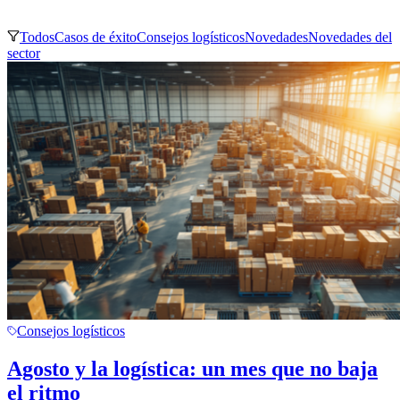
Consejos prácticos, análisis de mercado y tendencias del sector.
Todos
Casos de éxito
Consejos logísticos
Novedades
Novedades del
sector
Consejos logísticos
Agosto y la logística: un mes que no baja
el ritmo