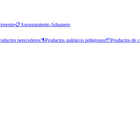
errestre
📋
Asesoramiento Aduanero
roductos perecederos
⚗️
Productos químicos peligrosos
📦
Productos de 