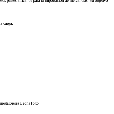
os países africanos para la importación de mercancías. Su objetivo
la carga.
enegal
Sierra Leona
Togo