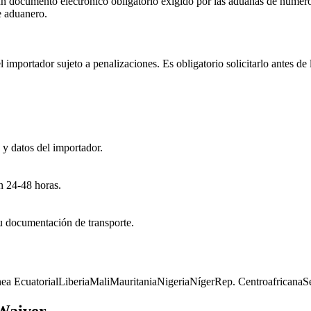
 documento electrónico obligatorio exigido por las aduanas de numeros
de aduanero.
 importador sujeto a penalizaciones. Es obligatorio solicitarlo antes de 
 y datos del importador.
en 24-48 horas.
 tu documentación de transporte.
ea Ecuatorial
Liberia
Mali
Mauritania
Nigeria
Níger
Rep. Centroafricana
S