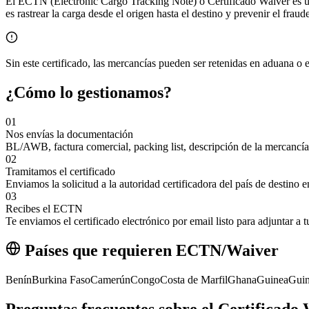
El ECTN (Electronic Cargo Tracking Note) o Certificado Waiver es un
es rastrear la carga desde el origen hasta el destino y prevenir el frau
Sin este certificado, las mercancías pueden ser retenidas en aduana o el
¿Cómo lo gestionamos?
01
Nos envías la documentación
BL/AWB, factura comercial, packing list, descripción de la mercancía
02
Tramitamos el certificado
Enviamos la solicitud a la autoridad certificadora del país de destino 
03
Recibes el ECTN
Te enviamos el certificado electrónico por email listo para adjuntar a
Países que requieren ECTN/Waiver
Benín
Burkina Faso
Camerún
Congo
Costa de Marfil
Ghana
Guinea
Guin