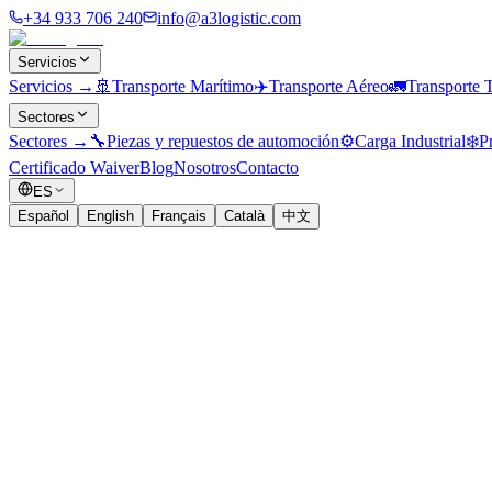
+34 933 706 240
info@a3logistic.com
Servicios
Servicios
→
🚢
Transporte Marítimo
✈️
Transporte Aéreo
🚛
Transporte T
Sectores
Sectores
→
🔧
Piezas y repuestos de automoción
⚙️
Carga Industrial
❄️
P
Certificado Waiver
Blog
Nosotros
Contacto
ES
Español
English
Français
Català
中文