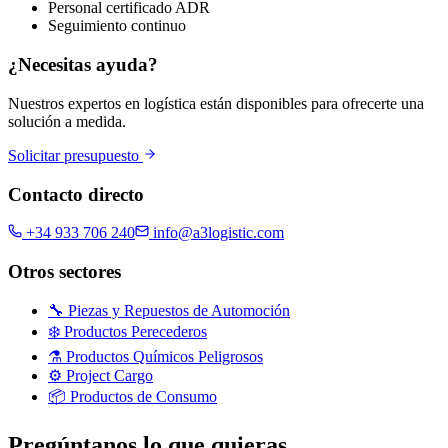
Personal certificado ADR
Seguimiento continuo
¿Necesitas ayuda?
Nuestros expertos en logística están disponibles para ofrecerte una
solución a medida.
Solicitar presupuesto
Contacto directo
+34 933 706 240
info@a3logistic.com
Otros sectores
🔧
Piezas y Repuestos de Automoción
❄️
Productos Perecederos
⚗️
Productos Químicos Peligrosos
⚙️
Project Cargo
📦
Productos de Consumo
Pregúntanos lo que quieras