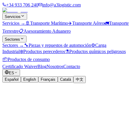
+34 933 706 240
info@a3logistic.com
Servicios
Servicios
→
🚢
Transporte Marítimo
✈️
Transporte Aéreo
🚛
Transporte
Terrestre
📋
Asesoramiento Aduanero
Sectores
Sectores
→
🔧
Piezas y repuestos de automoción
⚙️
Carga
Industrial
❄️
Productos perecederos
⚗️
Productos químicos peligrosos
📦
Productos de consumo
Certificado Waiver
Blog
Nosotros
Contacto
ES
Español
English
Français
Català
中文