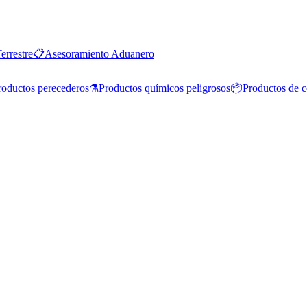
errestre
📋
Asesoramiento Aduanero
roductos perecederos
⚗️
Productos químicos peligrosos
📦
Productos de 