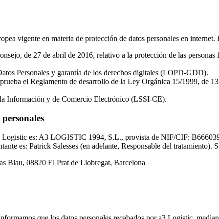
ropea vigente en materia de protección de datos personales en internet. 
o, de 27 de abril de 2016, relativo a la protección de las personas físi
Datos Personales y garantía de los derechos digitales (LOPD-GDD).
aprueba el Reglamento de desarrollo de la Ley Orgánica 15/1999, de 13
e la Información y de Comercio Electrónico (LSSI-CE).
s personales
a3 Logistic es: A3 LOGISTIC 1994, S.L., provista de NIF/CIF: B6660390
ante es: Patrick Salesses (en adelante, Responsable del tratamiento). Su
Mas Blau, 08820 El Prat de Llobregat, Barcelona
ormamos que los datos personales recabados por a3 Logistic, mediante