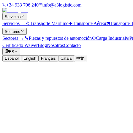
+34 933 706 240
info@a3logistic.com
Servicios
Servicios
→
🚢
Transporte Marítimo
✈️
Transporte Aéreo
🚛
Transporte T
Sectores
Sectores
→
🔧
Piezas y repuestos de automoción
⚙️
Carga Industrial
❄️
P
Certificado Waiver
Blog
Nosotros
Contacto
ES
Español
English
Français
Català
中文