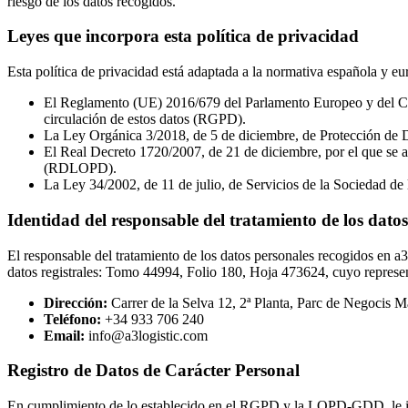
riesgo de los datos recogidos.
Leyes que incorpora esta política de privacidad
Esta política de privacidad está adaptada a la normativa española y eu
El Reglamento (UE) 2016/679 del Parlamento Europeo y del Consej
circulación de estos datos (RGPD).
La Ley Orgánica 3/2018, de 5 de diciembre, de Protección de 
El Real Decreto 1720/2007, de 21 de diciembre, por el que se 
(RDLOPD).
La Ley 34/2002, de 11 de julio, de Servicios de la Sociedad d
Identidad del responsable del tratamiento de los dato
El responsable del tratamiento de los datos personales recogidos en 
datos registrales: Tomo 44994, Folio 180, Hoja 473624, cuyo represent
Dirección:
Carrer de la Selva 12, 2ª Planta, Parc de Negocis 
Teléfono:
+34 933 706 240
Email:
info@a3logistic.com
Registro de Datos de Carácter Personal
En cumplimiento de lo establecido en el RGPD y la LOPD-GDD, le inf