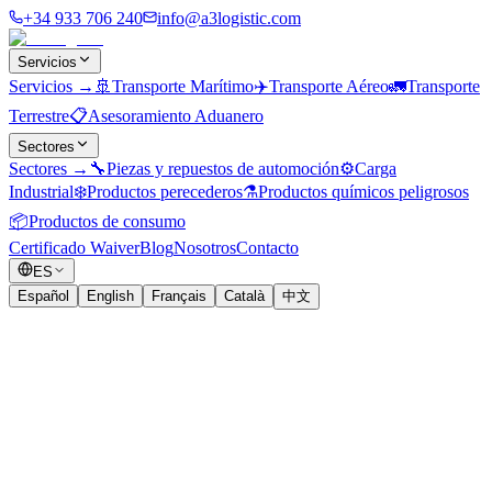
+34 933 706 240
info@a3logistic.com
Servicios
Servicios
→
🚢
Transporte Marítimo
✈️
Transporte Aéreo
🚛
Transporte
Terrestre
📋
Asesoramiento Aduanero
Sectores
Sectores
→
🔧
Piezas y repuestos de automoción
⚙️
Carga
Industrial
❄️
Productos perecederos
⚗️
Productos químicos peligrosos
📦
Productos de consumo
Certificado Waiver
Blog
Nosotros
Contacto
ES
Español
English
Français
Català
中文