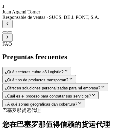
J
Juan Argemí Torner
Responsable de ventas
·
SUCS. DE J. PONT, S.A.
FAQ
Preguntas frecuentes
¿Qué sectores cubre a3 Logistic?
¿Qué tipo de productos transportan?
¿Ofrecen soluciones personalizadas para mi empresa?
¿Cuál es el proceso para contratar sus servicios?
¿A qué zonas geográficas dan cobertura?
巴塞罗那货运代理
您在巴塞罗那值得信赖的货运代理