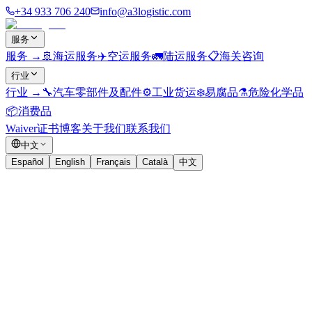
+34 933 706 240
info@a3logistic.com
服务
服务
→
🚢
海运服务
✈️
空运服务
🚛
陆运服务
📋
海关咨询
行业
行业
→
🔧
汽车零部件及配件
⚙️
工业货运
❄️
易腐品
⚗️
危险化学品
📦
消费品
Waiver证书
博客
关于我们
联系我们
中文
Español
English
Français
Català
中文