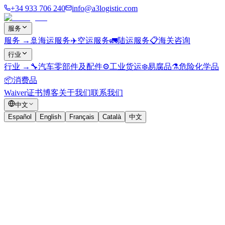
+34 933 706 240
info@a3logistic.com
服务
服务
→
🚢
海运服务
✈️
空运服务
🚛
陆运服务
📋
海关咨询
行业
行业
→
🔧
汽车零部件及配件
⚙️
工业货运
❄️
易腐品
⚗️
危险化学品
📦
消费品
Waiver证书
博客
关于我们
联系我们
中文
Español
English
Français
Català
中文