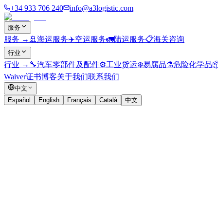
+34 933 706 240
info@a3logistic.com
服务
服务
→
🚢
海运服务
✈️
空运服务
🚛
陆运服务
📋
海关咨询
行业
行业
→
🔧
汽车零部件及配件
⚙️
工业货运
❄️
易腐品
⚗️
危险化学品

Waiver证书
博客
关于我们
联系我们
中文
Español
English
Français
Català
中文