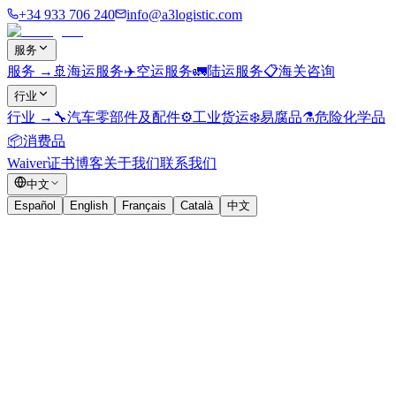
+34 933 706 240
info@a3logistic.com
服务
服务
→
🚢
海运服务
✈️
空运服务
🚛
陆运服务
📋
海关咨询
行业
行业
→
🔧
汽车零部件及配件
⚙️
工业货运
❄️
易腐品
⚗️
危险化学品
📦
消费品
Waiver证书
博客
关于我们
联系我们
中文
Español
English
Français
Català
中文