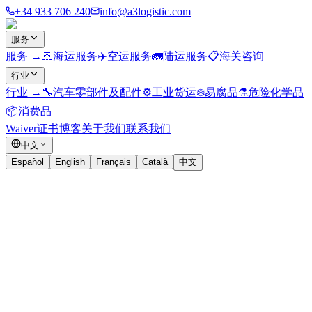
+34 933 706 240
info@a3logistic.com
服务
服务
→
🚢
海运服务
✈️
空运服务
🚛
陆运服务
📋
海关咨询
行业
行业
→
🔧
汽车零部件及配件
⚙️
工业货运
❄️
易腐品
⚗️
危险化学品
📦
消费品
Waiver证书
博客
关于我们
联系我们
中文
Español
English
Français
Català
中文