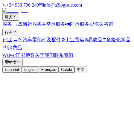
+34 933 706 240
info@a3logistic.com
服务
服务
→
🚢
海运服务
✈️
空运服务
🚛
陆运服务
📋
海关咨询
行业
行业
→
🔧
汽车零部件及配件
⚙️
工业货运
❄️
易腐品
⚗️
危险化学品
📦
消费品
Waiver证书
博客
关于我们
联系我们
中文
Español
English
Français
Català
中文