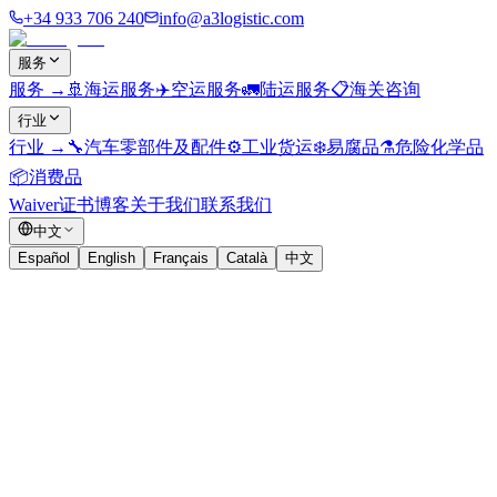
+34 933 706 240
info@a3logistic.com
服务
服务
→
🚢
海运服务
✈️
空运服务
🚛
陆运服务
📋
海关咨询
行业
行业
→
🔧
汽车零部件及配件
⚙️
工业货运
❄️
易腐品
⚗️
危险化学品
📦
消费品
Waiver证书
博客
关于我们
联系我们
中文
Español
English
Français
Català
中文