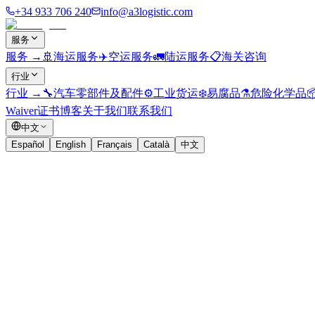
+34 933 706 240
info@a3logistic.com
服务
服务
→
🚢
海运服务
✈️
空运服务
🚛
陆运服务
📋
海关咨询
行业
行业
→
🔧
汽车零部件及配件
⚙️
工业货运
❄️
易腐品
⚗️
危险化学品

Waiver证书
博客
关于我们
联系我们
中文
Español
English
Français
Català
中文