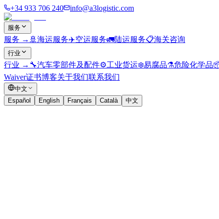
+34 933 706 240
info@a3logistic.com
服务
服务
→
🚢
海运服务
✈️
空运服务
🚛
陆运服务
📋
海关咨询
行业
行业
→
🔧
汽车零部件及配件
⚙️
工业货运
❄️
易腐品
⚗️
危险化学品

Waiver证书
博客
关于我们
联系我们
中文
Español
English
Français
Català
中文